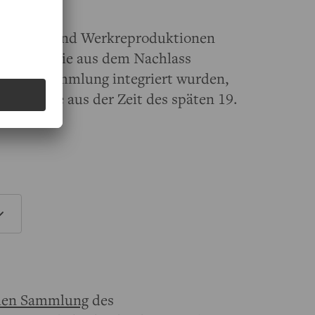
otografien und Werkreproduktionen
toalben, die aus dem Nachlass
aterialsammlung integriert wurden,
Zeugnisse aus der Zeit des späten 19.
alen Sammlung
des