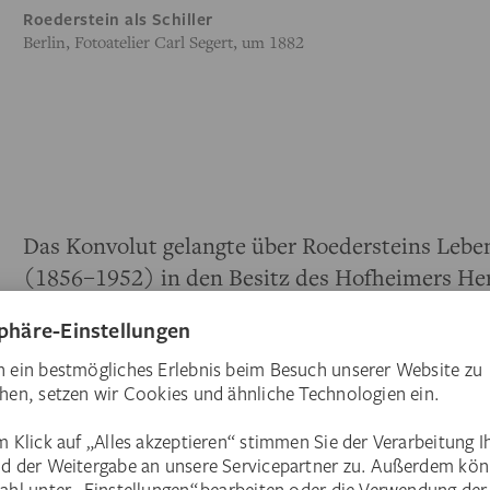
Roederstein als Schiller
Berlin, Fotoatelier Carl Segert, um 1882
Das Konvolut gelangte über Roedersteins Leben
(1856–1952) in den Besitz des Hofheimers H
beiden Frauen über Jahre befreundet war. Jugh
1937 über einen Zeitraum von mehr als zwanzi
eigene Korrespondenz, Werkaufnahmen, Aufze
um eine Biografie und ein Werkverzeichnis vo
1967 ging sein mit Roedersteins Nachlass verb
Familie über und war in seinem Hofheimer Hau