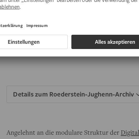
wurde nie veröffentlicht.
Über 3.000 bisher erschlossene historische F
unterschiedlichster Provenienz sowie ganze Fo
Roedersteins und Winterhalters in Jughenns M
ergänzen diesen Bestand um wertvolle visuelle 
und frühen 20. Jahrhunderts.
Details zum Roederstein-Jughenn-Archiv
Angelehnt an die modulare Struktur der
Digit