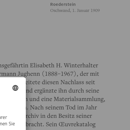
Roederstein
Oschwand, 1. Januar 1909
sgefährtin Elisabeth H. Winterhalter
ermann Jughenn (1888–1967), der mit
enn bearbeitete diesen Nachlass seit
g Jahren und ergänzte ihn durch seine
ichnungen und eine Materialsammlung,
rzubereiten. Nach seinem Tod im Jahr
undenes Archiv in den Besitz seiner
s untergebracht. Sein Œuvrekatalog