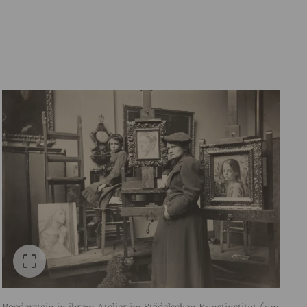
Roederstein in ihrem Atelier im Städelschen Kunstinstitut (um