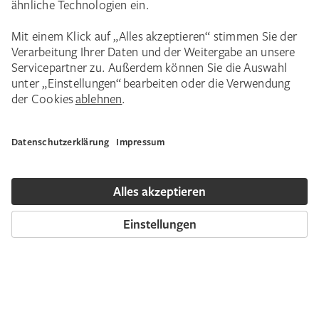
130 seiner faszinierenden Gemälde,
Zeichnungen und Druckgrafiken zusammen
und eröffnete einen neuen Blick auf Guido
Reni. Der Maler war zutiefst religiös und
zugleich abergläubisch, sagenhaft erfolgreich
und hoffnungslos spielsüchtig, wie eine
zeitgenössische Biografie mitteilt. Den
ehrenvollen Beinamen „Il divino“ (dt. „Der
Göttliche“) erhielt Reni schon zu Lebzeiten –
dieser bezieht sich auf seinen Ruhm als
Künstlerstar, der sich im Wissen um sein
Können gelegentlich auch divenhaft verhielt.
„Der Göttliche“ verweist aber auch auf seine
Themen: Reni ist der Maler des Göttlichen.
Mit seiner Kunst prägte er die europäische