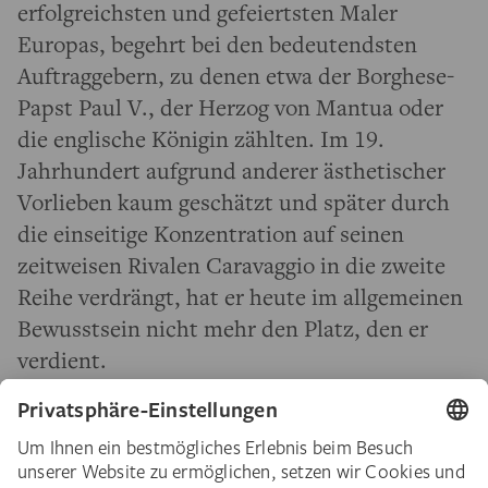
erfolgreichsten und gefeiertsten Maler
Europas, begehrt bei den bedeutendsten
Auftraggebern, zu denen etwa der Borghese-
Papst Paul V., der Herzog von Mantua oder
die englische Königin zählten. Im 19.
Jahrhundert aufgrund anderer ästhetischer
Vorlieben kaum geschätzt und später durch
die einseitige Konzentration auf seinen
zeitweisen Rivalen Caravaggio in die zweite
Reihe verdrängt, hat er heute im allgemeinen
Bewusstsein nicht mehr den Platz, den er
verdient.
Erstmals seit über 30 Jahren führte das
Städel Museum in Zusammenarbeit mit dem
Museo Nacional del Prado in Madrid rund