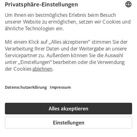
Barriere-Freiheit im Museum
Eingang und Fahrstuhl
Am Haupt-Eingang gibt es einen Fahrstuhl
für:
Personen mit Problemen beim Bewegen.
Personen mit Kinder-Wagen.
Der Haupt-Eingang ist am
Schaumainkai 63
.
Alle Stockwerke vom Städel-Museum
erreichen Sie mit einem Fahrstuhl.