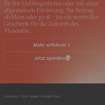
für Ihr Lieblingsthema oder mit einer
allgemeinen Förderung. Ihr Beitrag –
ob klein oder groß – ist ein wertvolles
Geschenk für die Zukunft des
Museums.
Mehr erfahren
Jetzt spenden
Footer
Startseite
Das Städel
Städel Dach