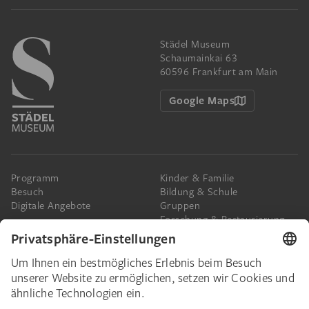
Städel Museum
Schaumainkai 63
60596 Frankfurt am Main
Google Maps
Programm
Kinder & Familie
Besuch
Bildung & Schule
Digitale Angebote
Gruppen
Forschung & Restaurierung
Barrierefreiheit
Presse
Das Städel
Online-Tickets
Ihr Engagement
Digitale Sammlung