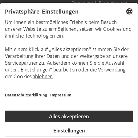
Forschung & Restaurierung
Barrierefreiheit
Presse
Das Städel
Online-Tickets
Ihr Engagement
Digitale Sammlung
Spenden
Städel Stories
Schenkungen & Nachlass
Newsletter
Corporate Events
Städelverein
Karriere
Impressum
Datenschutz
Privatsphäre
Bildnachweise
Hausordnung
Kontakt
Copyright © 2026 Städel Museum. Alle Rechte vorbehalten.