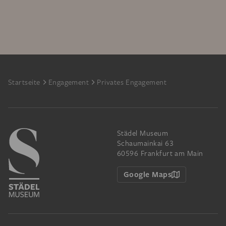
Footer
Startseite
Engagement
Privates Engagement
Städel Museum
Schaumainkai 63
60596 Frankfurt am Main
Google Maps