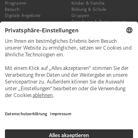
Programm
Kinder & Familie
Besuch
Bildung & Schule
Digitale Angebote
Gruppen
Forschung & Restaurierung
Barrierefreiheit
Presse
Das Städel
Online-Tickets
Ihr Engagement
Digitale Sammlung
Spenden
Städel Stories
Schenkungen & Nachlass
Newsletter
Corporate Events
Städelverein
Karriere
Impressum
Datenschutz
Privatsphäre
Bildnachweise