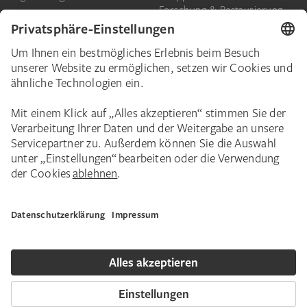
Forschung & Restaurierung
Barrierefreiheit
Presse
Das Städel
Online-Tickets
Ihr Engagement
Digitale Sammlung
Spenden
Städel Stories
Schenkungen & Nachlass
Newsletter
Corporate Events
Städelverein
Karriere
Impressum
Datenschutz
Privatsphäre
Bildnachweise
Hausordnung
Kontakt
Copyright © 2026 Städel Museum. Alle Rechte vorbehalten.