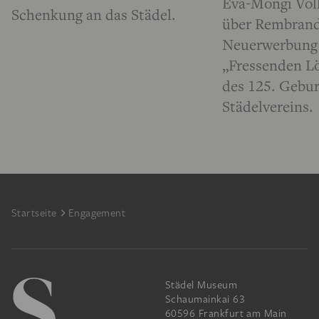
Eva-Mongi Vol
Schenkung an das Städel.
über Rembrand
Neuerwerbung 
„Fressenden Lö
des 125. Gebur
Städelvereins.
Footer
Startseite
Engagement
Städel Museum
Schaumainkai 63
60596 Frankfurt am Main