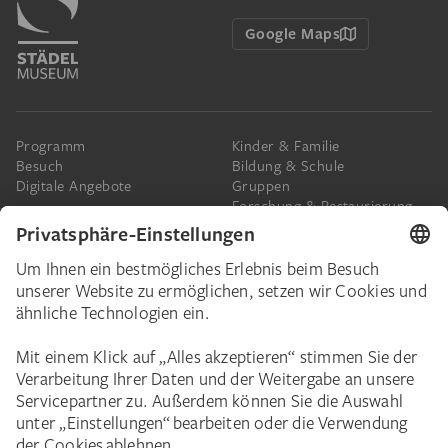
Google Maps
Programm
Kinder & Familie
Besuch
Bildung & Schule
Digitale Angebote
Gruppen
Forschung & Restaurierung
Barrierefreiheit
Presse
Das Städel
Online-Tickets
Ihr Engagement
Digitale Sammlung
Spenden
Städel Stories
Schenkungen & Nachlass
Newsletter
Corporate Events
Städelverein
Karriere