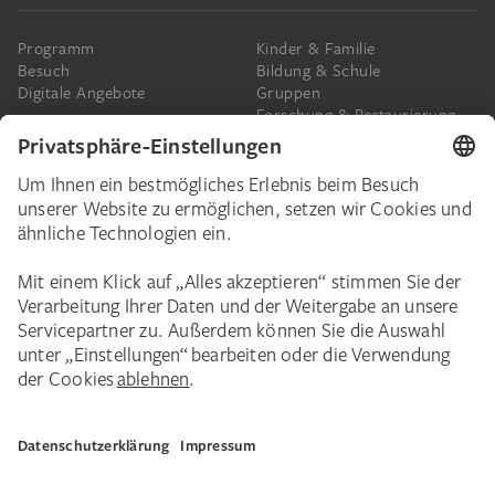
Programm
Kinder & Familie
Besuch
Bildung & Schule
Digitale Angebote
Gruppen
Forschung & Restaurierung
Barrierefreiheit
Presse
Das Städel
Online-Tickets
Ihr Engagement
Digitale Sammlung
Spenden
Städel Stories
Schenkungen & Nachlass
Newsletter
Corporate Events
Städelverein
Karriere