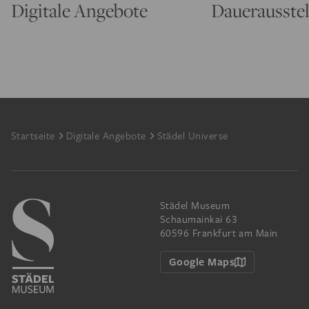
Digitale Angebote
Dauerausste
Footer
Startseite
Digitale Angebote
Städel Universe
Städel Museum
Schaumainkai 63
60596 Frankfurt am Main
Google Maps