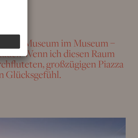
 wie ein Museum im Museum –
Städel! Wenn ich diesen Raum
rchfluteten, großzügigen Piazza
in Glücksgefühl.