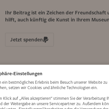
Ihr Beitrag ist ein Zeichen der Freundschaf
hilft, auch künftig die Kunst in Ihrem Muse
Jetzt spenden
Selbstverständlich können Sie uns Ihre Spen
lassen.
Kontoinhaber: Städelsches Kunstinstitut
IBAN: DE08 5007 0010 0096 0310 05
BIC: DEUTDEFFXXX
Deutsche Bank AG Frankfurt