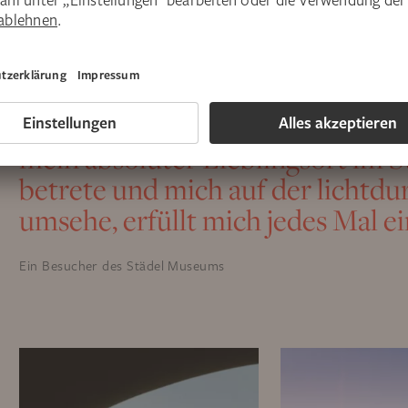
Verwendungszweck: Licht-Patenschaft
Die Gartenhallen sind für mich
mein absoluter Lieblingsort im 
betrete und mich auf der lichtdu
umsehe, erfüllt mich jedes Mal e
Ein Besucher des Städel Museums