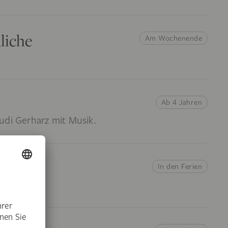
liche
Am Wochenende
Ab 4 Jahren
udi Gerharz mit Musik.
In den Ferien
e Köpfe