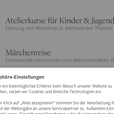
Atelierkurse für Kinder & Jugend
Führung und Workshop zu wechselnden Themen
Märchenreise
Fantasievolle Geschichten vom Märchenerzähler R
Ferienkurse
Mehrtägige Kurse für Leinwandhelden und kreativ