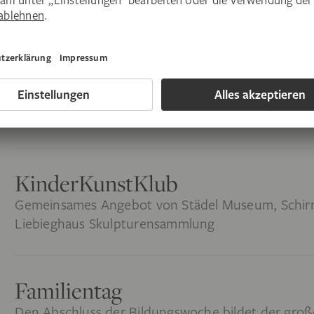
Kinderstunde XS
Führung und Workshop für die Allerkleinsten
Kindergeburtstag
Geburtstag feiern im Museum mit Führung und 
KinderKunstKlub
Gemeinsames Angebot von Städel Museum, Schirn 
Liebieghaus Skulpturensammlung
Familientag
Den Abschluss der Bildungswoche bildet der gro