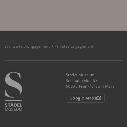
Footer
Startseite
Engagement
Privates Engagement
Städel Museum
Schaumainkai 63
60596 Frankfurt am Main
Google Maps