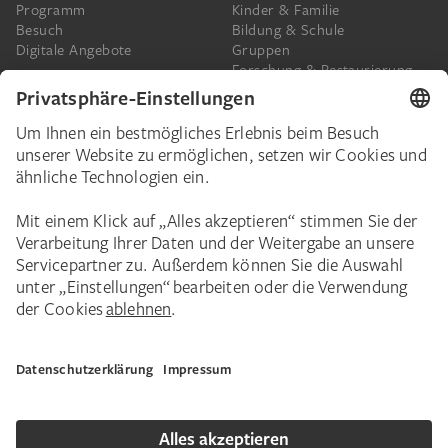
Programm
Kinder & Familie
Besuch
Bildung & Schule
Digitale Angebote
Gruppen
Forschung & Restaurierung
Barrierefreiheit
Presse
Das Städel
Online-Tickets
Ihr Engagement
Digitale Sammlung
Spenden
Städel Stories
Schenkungen & Nachlass
Newsletter
Corporate Events
Städelverein
Karriere
Impressum
Datenschutz
Privatsphäre
Bildnachweise