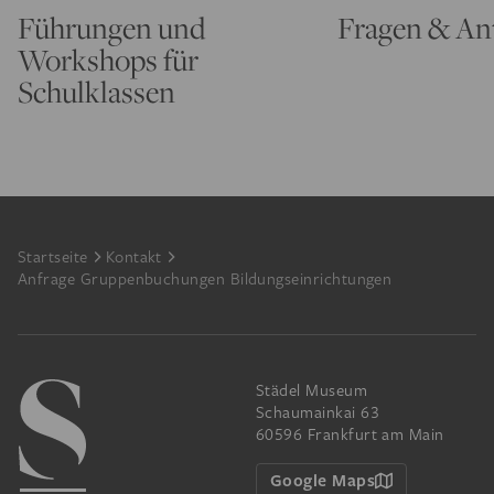
Führungen und
Fragen & An
Workshops für
Schulklassen
Footer
Startseite
Kontakt
Anfrage Gruppenbuchungen Bildungseinrichtungen
Städel Museum
Schaumainkai 63
60596 Frankfurt am Main
Google Maps