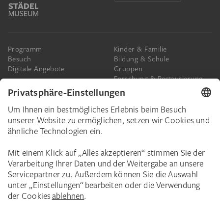
Programm
Kinder & Familie
Besuch
Bildung & Schule
Digitale Angebote
Gruppen
Forschung & Restaurierung
Barrierefreiheit
Presse
Das Städel
Online-Tickets
Ihr Engagement
Digitale Sammlung
Spenden
Städel Stories
Schenkungen & Nachlass
Newsletter
Corporate Events
Städelverein
Karriere