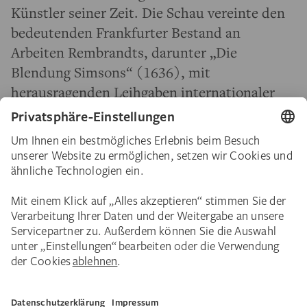
Künstler seiner Zeit. Die Schau vereinte den
bedeutenden Frankfurter Bestand an
Arbeiten Rembrandts, darunter „Die
Blendung Simsons“ (1636), mit
herausragenden Leihgaben internationaler
Museen. Insgesamt rund 140 Gemälde,
Druckgrafiken und Zeichnungen von
Rembrandt und seinen Zeitgenossen – aus
dem Amsterdamer Rijksmuseum, der
Gemäldegalerie Berlin, der Gemäldegalerie
Alte Meister in Dresden, der National Gallery
in London, dem Museo Nacional del Prado in
Madrid oder der National Gallery of Art in
Washington – beleuchteten den
eindrucksvollen Aufstieg und Durchbruch