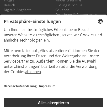
Programm
Kinder & Familie
Besuch
Bildung & Schule
Digitale Angebote
Gruppen
Forschung & Restaurierung
Barrierefreiheit
Presse
Das Städel
Online-Tickets
Ihr Engagement
Digitale Sammlung
Spenden
Städel Stories
Schenkungen & Nachlass
Newsletter
Corporate Events
Städelverein
Karriere
Impressum
Datenschutz
Privatsphäre
Bildnachweise
Hausordnung
Kontakt