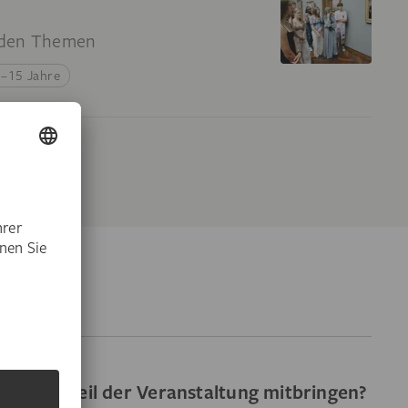
e
nden Themen
–15 Jahre
n Praxisteil der Veranstaltung mitbringen?