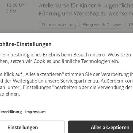
Atelierkurse für Kinder & Jugendlich
12.00 Uhr
3 Std
Führung und Workshop zu wechsel
Dauerausstellung
Elmgreen & Dragset
12
Muss ich bei Workshops Materialien für de