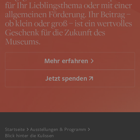
für Ihr Lieblingsthema oder mit einer
allgemeinen Förderung. Ihr Beitrag –
ob klein oder groß – ist ein wertvolles
Geschenk für die Zukunft des
Museums.
Mehr erfahren
Jetzt spenden
Footer
Startseite
Ausstellungen & Programm
Blick hinter die Kulissen