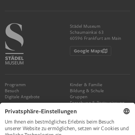
Städel Museum
Schaumainkai 63
60596 Frankfurt am Main
Google Maps
Programm
Kinder & Familie
Besuch
Bildung & Schule
Digitale Angebote
Gruppen
Forschung & Restaurierung
Barrierefreiheit
Presse