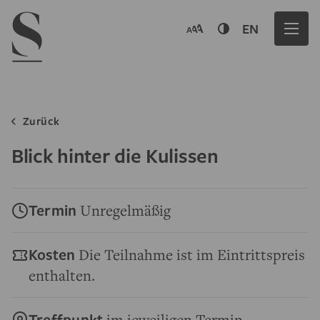
Navigation menu
EN
Zurück
Blick hinter die Kulissen
Termin
Unregelmäßig
Kosten
Die Teilnahme ist im Eintrittspreis
enthalten.
Treffpunkt
im jeweiligen Termin