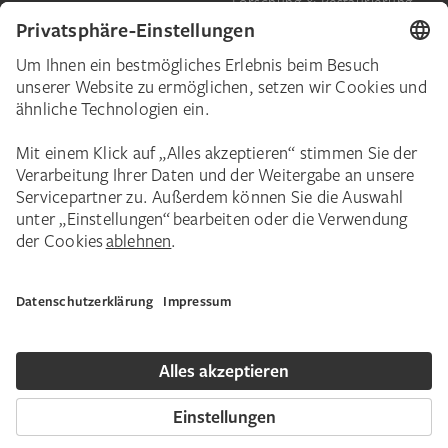
Forschung & Restaurierung
Barrierefreiheit
Presse
Das Städel
Online-Tickets
Ihr Engagement
Digitale Sammlung
Spenden
Städel Stories
Schenkungen & Nachlass
Newsletter
Corporate Events
Städelverein
Karriere
Impressum
Datenschutz
Privatsphäre
Bildnachweise
Hausordnung
Kontakt
Copyright © 2026 Städel Museum. Alle Rechte vorbehalten.