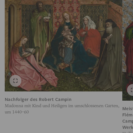
Nachfolger des Robert Campin
Madonna mit Kind und Heiligen im umschlossenen Garten,
Meis
um 1440–60
Flém
Cam
Werk