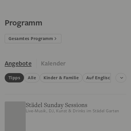
Programm
Gesamtes Programm
Angebote
Kalender
Tipps
Alle
Kinder & Familie
Auf Englisch
Füh
Städel Sunday Sessions
Live-Musik, DJ, Kunst & Drinks im Städel Garten