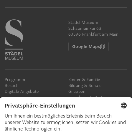
Städel Museum
Schaumainkai 63
60596 Frankfurt am Main
Google Maps
Programm
Kinder & Familie
Besuch
Bildung & Schule
Digitale Angebote
Gruppen
Forschung & Restaurierung
Barrierefreiheit
Presse
Das Städel
Online-Tickets