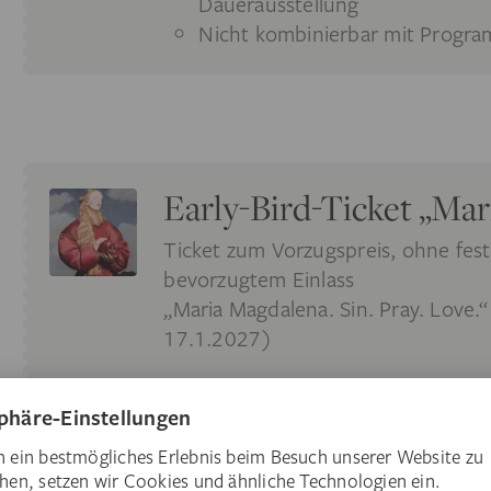
Dauerausstellung
Nicht kombinierbar mit Progra
Early-Bird-Ticket „Ma
Ticket zum Vorzugspreis, ohne fest
bevorzugtem Einlass
„Maria Magdalena. Sin. Pray. Love.
17.1.2027)