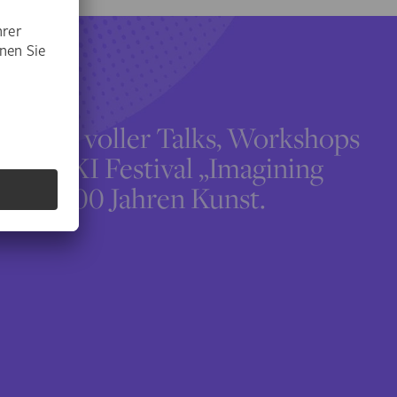
 Tage voller Talks, Workshops
tädel KI Festival „Imagining
n von 700 Jahren Kunst.