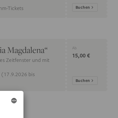
mm-Tickets
Buchen
ria Magdalena“
Ab
15,00 €
es Zeitfenster und mit
“ (17.9.2026 bis
Buchen