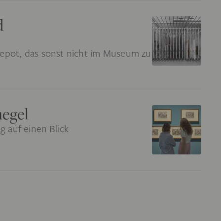
d
epot, das sonst nicht im Museum zu
uegel
g auf einen Blick