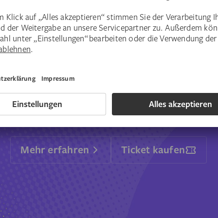
Gemeinsam Zukunft denken: Zwei
und Begegnung. Erleben Sie das S
Futures in Noisy Times“ inmitte
Mehr erfahren
Ticket kaufen