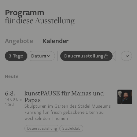
Programm
für diese Ausstellung
Angebote
Kalender
3 Tage
Datum
Dauerausstellung
Führung
Heute
6.8.
kunstPAUSE für Mamas und
Papas
14.00 Uhr
1 Std
Skulpturen im Garten des Städel Museums
Führung für frisch gebackene Eltern zu
wechselnden Themen
Dauerausstellung
Städelclub