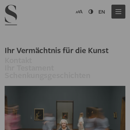
Navigation menu
EN
Ihr Vermächtnis für die Kunst
Kontakt
Ihr Testament
Schenkungsgeschichten