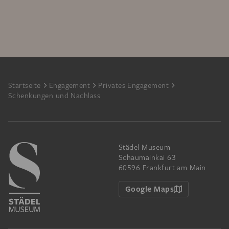
Footer
Startseite
Engagement
Privates Engagement
Schenkungen und Nachlass
Städel Museum
Schaumainkai 63
60596 Frankfurt am Main
Google Maps