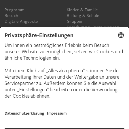
Programm
Kinder & Familie
Besuch
Bildung & Schule
Digitale Angebote
Gruppen
Forschung & Restaurierung
Barrierefreiheit
Presse
Das Städel
Online-Tickets
Ihr Engagement
Digitale Sammlung
Spenden
Städel Stories
Schenkungen & Nachlass
Newsletter
Corporate Events
Städelverein
Karriere