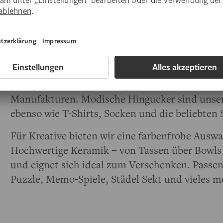
Die Städel Linie – Ein Stück Städel für zu Ha
Unsere exklusive Produktlinie bringt Highlig
Alltag. Entdecken Sie ausgewählte Accessoires
Manufakturen. Modische Hingucker sind unsere
ebenso wie T-Shirts, Socken und die beliebten 
Für Kreative bieten wir eine farbenfrohe Aus
Hochwertige Keramik – von Tassen über Bowls b
und eignet sich ideal zum Verschenken. Passe
Puzzle, Memo-Spiele, Städel Sekt und vieles 