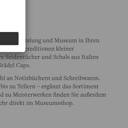
use
hts aus Sammlung und Museum in Ihren
 und Sondereditionen kleiner
 Seidentücher und Schals aus Italien
Städel Caps.
wahl an Notizbüchern und Schreibwaren.
is zu Tellern – ergänzt das Sortiment
nd zu Meisterwerken finden Sie außerdem
mehr direkt im Museumsshop.