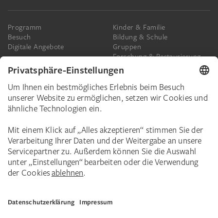
Programm
Kinder & Familie
Besuch
Bildung & Schule
Digitale Angebote
Gruppen
Forschung & Restaurierung
Barrierefreiheit
Presse
Das Städel
Online-Tickets
Ihr Engagement
Digitale Sammlung
Spenden
Städel Stories
Schenkungen & Nachlass
Newsletter
Corporate Events
Städelverein
Karriere