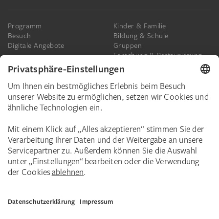
Programm
Kinder & Familie
Besuch
Bildung & Schule
Digitale Angebote
Gruppen
Forschung & Restaurierung
Barrierefreiheit
Presse
Das Städel
Online-Tickets
Ihr Engagement
Digitale Sammlung
Spenden
Städel Stories
Schenkungen & Nachlass
Newsletter
Corporate Events
Städelverein
Karriere