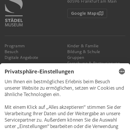
60596 Frankfurt am Main
Google Maps
Programm
Kinder & Familie
Besuch
Bildung & Schule
Digitale Angebote
Gruppen
Forschung & Restaurierung
Barrierefreiheit
Presse
Das Städel
Online-Tickets
Ihr Engagement
Digitale Sammlung
Spenden
Städel Stories
Schenkungen & Nachlass
Newsletter
Corporate Events
Städelverein
Karriere