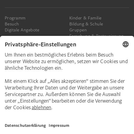
Programm
Kinder & Familie
Besuch
Bildung & Schule
Digitale Angebote
Gruppen
Forschung & Restaurierung
Barrierefreiheit
Presse
Das Städel
Online-Tickets
Ihr Engagement
Digitale Sammlung
Spenden
Städel Stories
Schenkungen & Nachlass
Newsletter
Corporate Events
Städelverein
Karriere