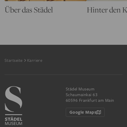
Über das Städel
Hinter den K
Footer
Startseite
Karriere
Städel Museum
Schaumainkai 63
60596 Frankfurt am Main
Google Maps