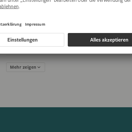
Morgen
8.8.
Überblicksführung – El
Die wichtigsten Werke der Ausstellun
12.00 Uhr
1 Std
Elmgreen & Dragset
Mehr zeigen