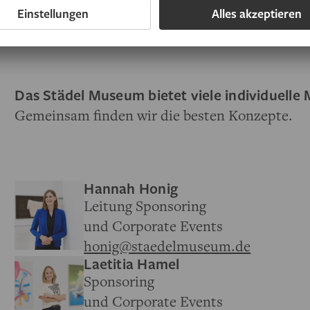
Das Städel Museum bietet viele individuelle 
Gemeinsam finden wir die besten Konzepte.
Hannah Honig
Leitung Sponsoring
und Corporate Events
honig@staedelmuseum.de
Laetitia Hamel
Sponsoring
und Corporate Events