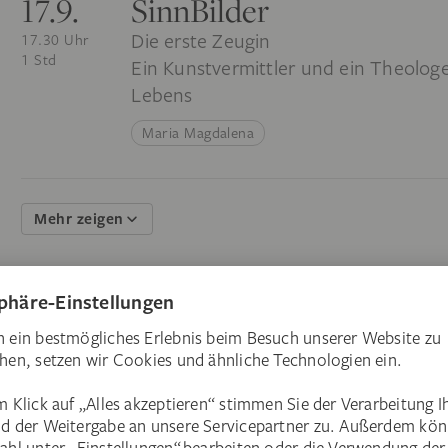
17.9.
SinnBilder
Die erste Zeugin
17.30 Uhr
1 Std
Ein Kunstvermittler und ein Theologe
Lebens
Maria Magdalena
Mehr zeigen