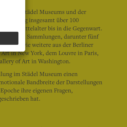
gen des Städel Museums und der
Ausstellung insgesamt über 100
n vom Mittelalter bis in die Gegenwart.
nationalen Sammlungen, darunter fünf
ondon sowie weitere aus der Berliner
rt in New York, dem Louvre in Paris,
llery of Art in Washington.
llung im Städel Museum einen
emotionale Bandbreite der Darstellungen
 Epoche ihre eigenen Fragen,
geschrieben hat.