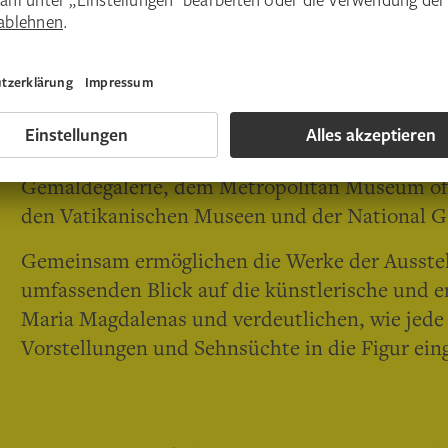
Ausgehend von zentralen Werken der Sammlun
Liebieghaus Skulpturensammlung
vereint die 
hochkarätige Gemälde, Skulpturen und Grafike
Dazu gehören bedeutende Leihgaben aus inter
exzellente Werke aus der National Gallery in L
Gemäldegalerie, dem Metropolitan Museum of A
den Vatikanischen Museen und der National Ga
Gemeinsam ermöglichen die Werke der Ausste
umfassenden Blick auf die künstlerische und 
Maria Magdalenas und verdeutlichen, wie jede
Vorstellungen und Sehnsüchte in die Figur ein