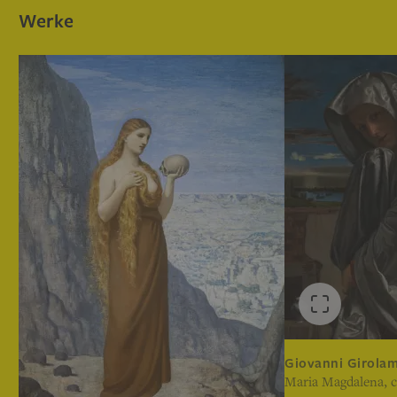
Werke
Giovanni Girola
Maria Magdalena, c