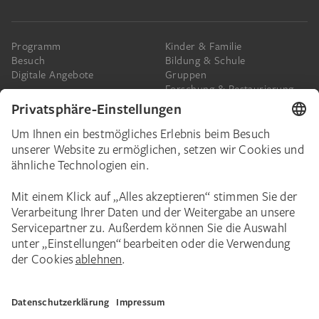
Programm
Kinder & Familie
Besuch
Bildung & Schule
Digitale Angebote
Gruppen
Forschung & Restaurierung
Barrierefreiheit
Presse
Das Städel
Online-Tickets
Ihr Engagement
Digitale Sammlung
Spenden
Städel Stories
Schenkungen & Nachlass
Newsletter
Corporate Events
Städelverein
Karriere