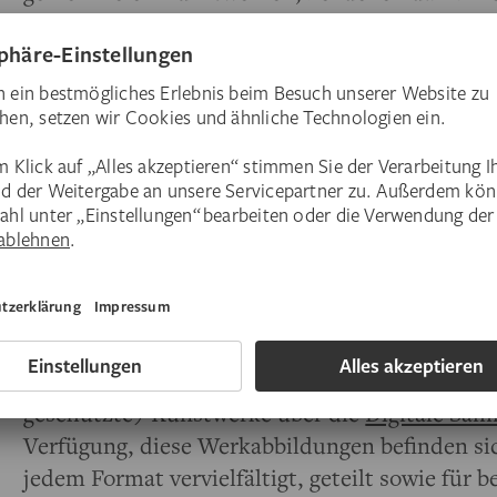
sind als solche geschützt. Gleiches gilt für di
Texte, Tonaufnahmen usw. Alle diese urheberr
nicht ohne unsere Zustimmung kopiert, vervielf
urheberrechtlich relevanter Weise genutzt werd
Einholung von Zustimmungen durch Verwertung
erforderlich. Setzen Sie sich deswegen bitte m
geschütztes Material verwenden möchten. Im 
Material müssen Sie mit einer rechtlichen Ver
Rechteinhaber rechnen.
Digitale Sammlung
Das Städel Museum stellt mehr als 24.000 gem
geschützte) Kunstwerke über die
Digitale Sa
Verfügung, diese Werkabbildungen befinden si
jedem Format vervielfältigt, geteilt sowie für 