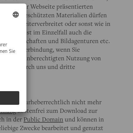
e auf unserer Webseite präsentierten
echtlich geschützten Materialien dürfen
ältigt, weiterverbreitet oder sonst wie in
en. Ggf. ist im Einzelfall auch die
sgesellschaften und Bildagenturen etc.
it uns in Verbindung, wenn Sie
Falle der unberechtigten Nutzung von
folgung durch uns und dritte
einfreie (urheberrechtlich nicht mehr
mmlung
kostenfrei zum Download zur
ch in der
Public Domain
und können in
beliebige Zwecke bearbeitet und genutzt