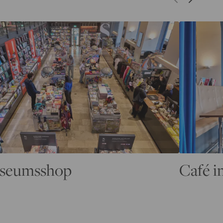
seumsshop
Café 