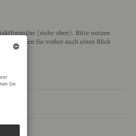
taktformular (siehe oben). Bitte nutzen
agen. Werfen Sie vorher auch einen Blick
ng