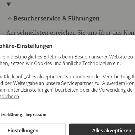
Besucherservice & Führungen
Am schnellsten erreichen Sie uns über das Kon
Sie den Telefonkontakt nur für dringende Anfr
in unsere „
Fragen & Antworten
“.
Telefon
+49(0)69-605098-200
(Mo–Fr, 10–17 Uhr)
Wissenschaftliche Betreuung der Sammlu