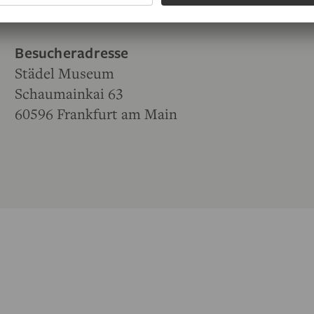
Besucheradresse
Städel Museum
Schaumainkai 63
60596 Frankfurt am Main