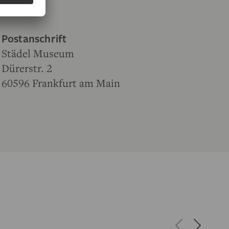
Postanschrift
Städel Museum
Dürerstr. 2
60596 Frankfurt am Main