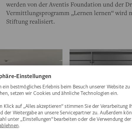
werden von der Aventis Foundation und der Dr.
Vermittlungsprogramm „Lernen lernen“ wird 
Stiftung realisiert.