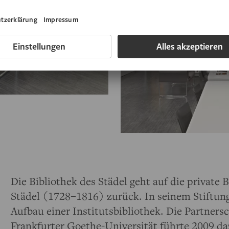
Die Bibliothek des Städel geht auf die private 
Städel (1728–1816) zurück. In seinem Stiftungs
Aufbau einer Institutsbibliothek. Die Partners
Frankfurter Goethe-Universität führte 2009 da