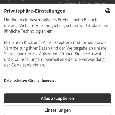
Forschung & Restaurierung
Barrierefreiheit
Presse
Das Städel
Online-Tickets
Ihr Engagement
Digitale Sammlung
Spenden
Städel Stories
Schenkungen & Nachlass
Newsletter
Corporate Events
Städelverein
Karriere
Impressum
Datenschutz
Privatsphäre
Bildnachweise
Hausordnung
Kontakt
Copyright © 2026 Städel Museum. Alle Rechte vorbehalten.