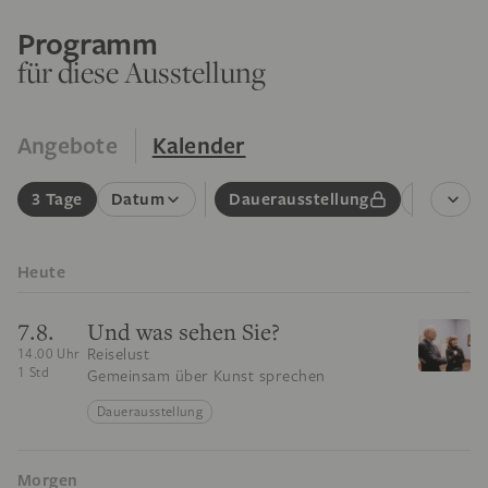
Programm
für diese Ausstellung
Angebote
Kalender
3 Tage
Datum
Dauerausstellung
Führung
Heute
7.8.
Und was sehen Sie?
Reiselust
14.00 Uhr
1 Std
Gemeinsam über Kunst sprechen
Dauerausstellung
Morgen