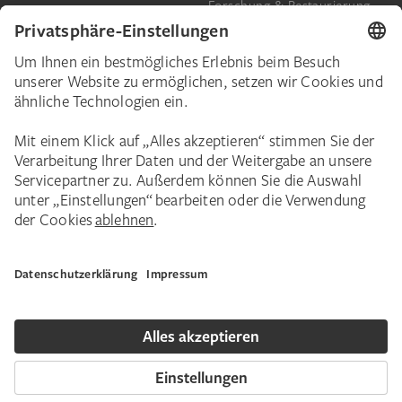
Forschung & Restaurierung
Barrierefreiheit
Presse
Das Städel
Online-Tickets
Ihr Engagement
Digitale Sammlung
Spenden
Städel Stories
Schenkungen & Nachlass
Newsletter
Corporate Events
Städelverein
Karriere
Impressum
Datenschutz
Privatsphäre
Bildnachweise
Hausordnung
Kontakt
Copyright © 2026 Städel Museum. Alle Rechte vorbehalten.