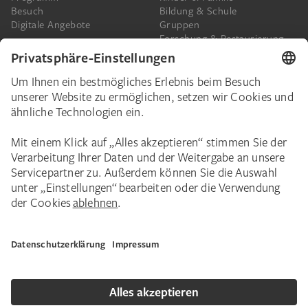
Besuch
Bildung & Schule
Digitale Angebote
Gruppen
Forschung & Restaurierung
Barrierefreiheit
Presse
Das Städel
Online-Tickets
Ihr Engagement
Digitale Sammlung
Spenden
Städel Stories
Schenkungen & Nachlass
Newsletter
Corporate Events
Städelverein
Karriere
Impressum
Datenschutz
Privatsphäre
Bildnachweise
Hausordnung
Kontakt