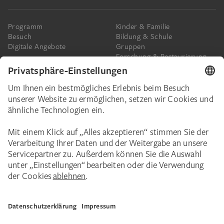
Programm
Kinder & Familie
Besuch
Bildung & Schule
Digitale Angebote
Gruppen
Forschung & Restaurierung
Barrierefreiheit
Presse
Das Städel
Online-Tickets
Ihr Engagement
Digitale Sammlung
Spenden
Städel Stories
Schenkungen & Nachlass
Newsletter
Corporate Events
Städelverein
Karriere