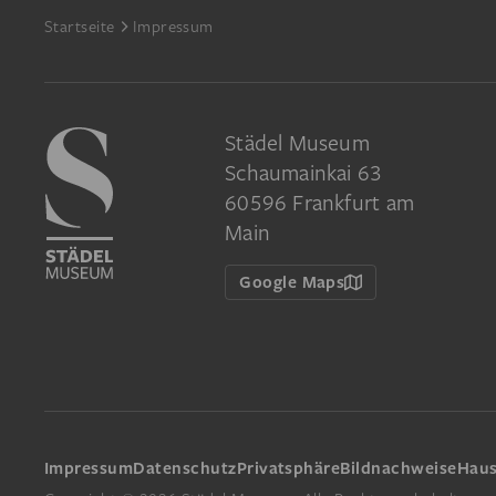
Footer
Startseite
Impressum
Städel Museum
Schaumainkai 63
60596 Frankfurt am
Main
Google Maps
Impressum
Datenschutz
Privatsphäre
Bildnachweise
Hau