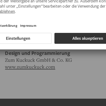
Digitale Rechnungen werden ausschließlich al
kreditoren@staedelmuseum.de
akzeptiert.
Konzept
Zum Kuckuck GmbH & Co. KG und Städel M
Design und Programmierung
Zum Kuckuck GmbH & Co. KG
www.zumkuckuck.com