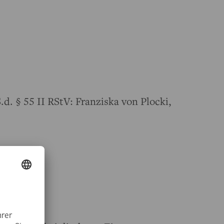
.d. § 55 II RStV: Franziska von Plocki,