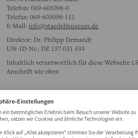
Telefon: 069-605098-0
Telefax: 069-605098-111
E-Mail:
info@staedelmuseum.de
Direktor: Dr. Philipp Demandt
USt-ID-Nr.: DE 157 031 434
Inhaltlich verantwortlich für diese Webseite i.S
Anschrift wie oben
Zentrale Rechnungsanschrift
Städelsches Kunstinstitut
Dürerstraße 2
60596 Frankfurt