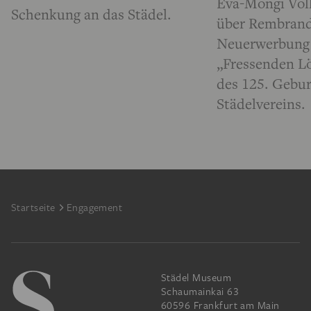
Eva-Mongi Vol
Schenkung an das Städel.
über Rembrand
Neuerwerbung 
„Fressenden Lö
des 125. Gebur
Städelvereins.
Footer
Startseite
Engagement
Städel Museum
Schaumainkai 63
60596 Frankfurt am Main