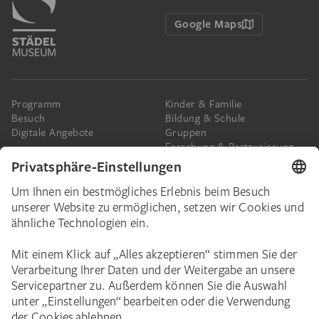
Google Maps
Programm
Kinder & Familie
Besuch
Bildung & Schule
Digitale Angebote
Gruppen
Forschung & Restaurierung
Barrierefreiheit
Presse
Das Städel
Online-Tickets
Ihr Engagement
Digitale Sammlung
Spenden
Städel Stories
Schenkungen & Nachlass
Newsletter
Corporate Events
Städelverein
Karriere