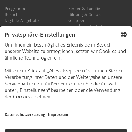
Programm
Kinder & Familie
Besuch
Bildung & Schule
Digitale Angebote
Gruppen
Forschung & Restaurierung
Barrierefreiheit
Presse
Das Städel
Online-Tickets
Ihr Engagement
Digitale Sammlung
Spenden
Städel Stories
Schenkungen & Nachlass
Newsletter
Corporate Events
Städelverein
Karriere