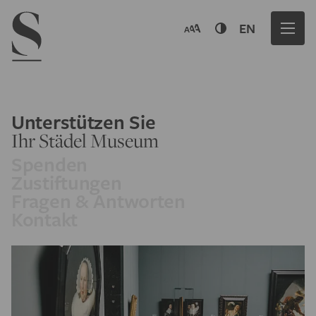
Navigation menu
EN
Unterstützen Sie
Ihr Städel Museum
Spenden
Zustiftungen
Fragen & Antworten
Kontakt