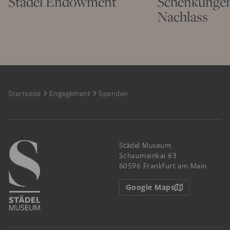
Städel Endowment
Schenkunge
Nachlass
Footer
Startseite
Engagement
Spenden
Städel Museum
Schaumainkai 63
60596 Frankfurt am Main
Google Maps