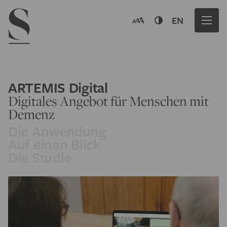
Navigation menu
EN
ARTEMIS Digital
Digitales Angebot für Menschen mit
Demenz
Die Anwendung
Auf einen Blick
Die Studie