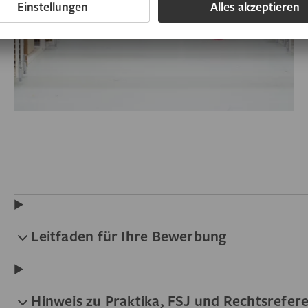
Leitfaden für Ihre Bewerbung
Hinweis zu Praktika, FSJ und Rechtsrefer