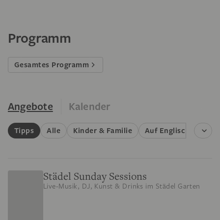
Programm
Gesamtes Programm
Angebote
Kalender
Tipps
Alle
Kinder & Familie
Auf Englisch
Füh
Städel Sunday Sessions
Live-Musik, DJ, Kunst & Drinks im Städel Garten