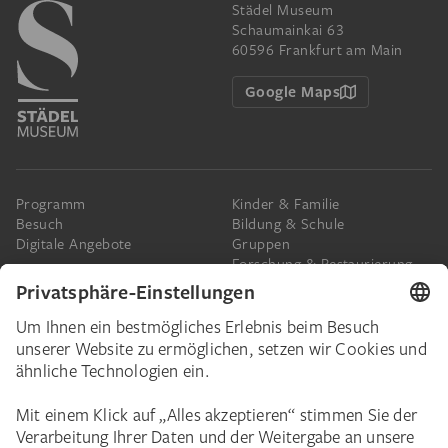
Städel Museum
Schaumainkai 63
60596 Frankfurt am Main
Google Maps
Programm
Kinder & Familie
Besuch
Bildung & Schule
Digitale Angebote
Gruppen
Forschung & Restaurierung
Barrierefreiheit
Presse
Das Städel
Online-Tickets
Ihr Engagement
Digitale Sammlung
Spenden
Städel Stories
Schenkungen & Nachlass
Newsletter