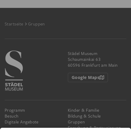
Footer
Startseite
Gruppen
Städel Museum
Schaumainkai 63
60596 Frankfurt am Main
Google Maps
Programm
Kinder & Familie
Besuch
Bildung & Schule
Digitale Angebote
Gruppen
Forschung & Restaurierung