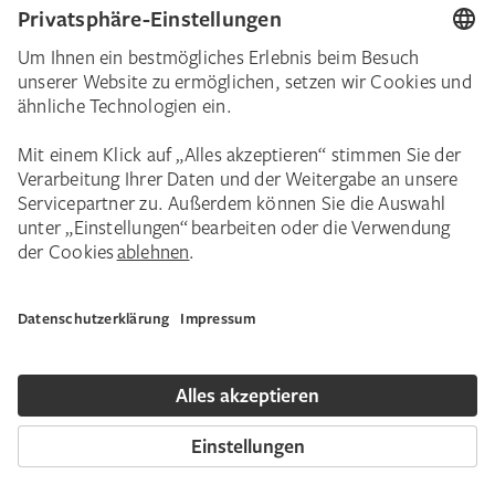
Barrierefreiheit
Presse
Das Städel
Online-Tickets
Ihr Engagement
Digitale Sammlung
Spenden
Städel Stories
Schenkungen & Nachlass
Newsletter
Corporate Events
Städelverein
Karriere
Impressum
Datenschutz
Privatsphäre
Bildnachweise
Hausordnung
Kontakt
Copyright © 2026 Städel Museum. Alle Rechte vorbehalten.