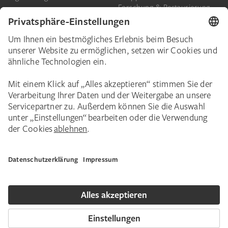
Forschung & Restaurierung
Barrierefreiheit
Presse
Das Städel
Online-Tickets
Ihr Engagement
Digitale Sammlung
Spenden
Städel Stories
Schenkungen & Nachlass
Newsletter
Corporate Events
Städelverein
Karriere
Impressum
Datenschutz
Privatsphäre
Bildnachweise
Hausordnung
Kontakt
Copyright © 2026 Städel Museum. Alle Rechte vorbehalten.