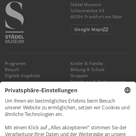
Städel Museum
Schaumainkai 63
60596 Frankfurt am Main
Google Maps
Programm
Kinder & Familie
Besuch
Bildung & Schule
Digitale Angebote
Gruppen
Forschung & Restaurierung
Barrierefreiheit
Presse
Das Städel
Online-Tickets
Ihr Engagement
Digitale Sammlung
Spenden
Städel Stories
Schenkungen & Nachlass
Newsletter